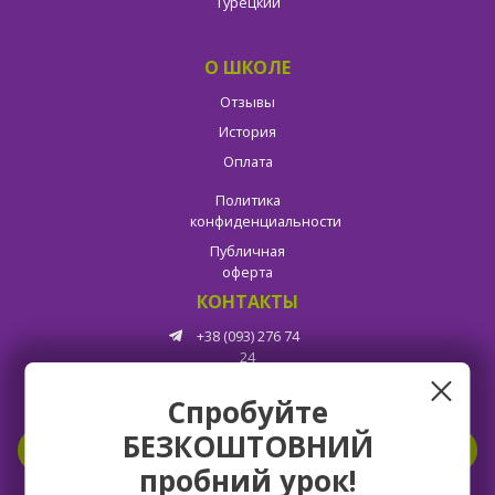
Турецкий
О ШКОЛЕ
Отзывы
История
Оплата
Политика
конфиденциальности
Публичная
оферта
КОНТАКТЫ
+38 (093) 276 74
24
Спробуйте
БЕЗКОШТОВНИЙ
ВАКАНСИИ
пробний урок!