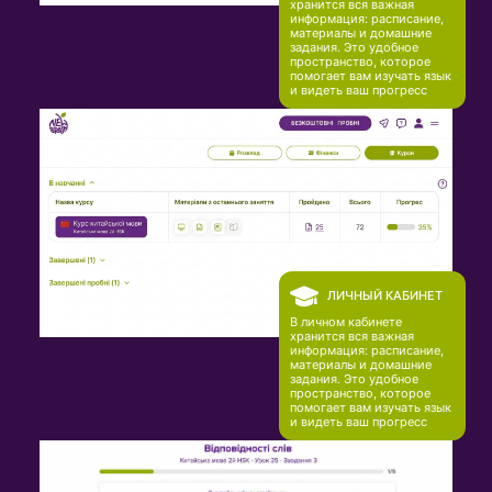
хранится вся важная
информация: расписание,
материалы и домашние
задания. Это удобное
пространство, которое
помогает вам изучать язык
и видеть ваш прогресс
ЛИЧНЫЙ КАБИНЕТ
В личном кабинете
хранится вся важная
информация: расписание,
материалы и домашние
задания. Это удобное
пространство, которое
помогает вам изучать язык
и видеть ваш прогресс