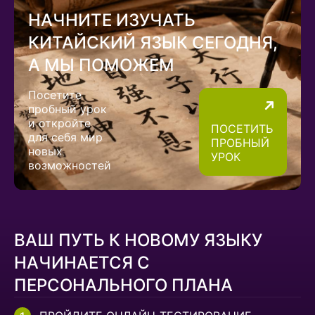
НАЧНИТЕ ИЗУЧАТЬ
КИТАЙСКИЙ ЯЗЫК СЕГОДНЯ,
А МЫ ПОМОЖЕМ
Посетите
пробный урок
и откройте
ПОСЕТИТЬ
для себя мир
ПРОБНЫЙ
новых
УРОК
возможностей
ВАШ ПУТЬ К НОВОМУ ЯЗЫКУ
НАЧИНАЕТСЯ С
ПЕРСОНАЛЬНОГО ПЛАНА