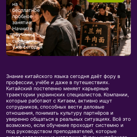
на
бесплатное
пробное
занятие.
Начните
обучение
системно
уже сегодня
Знание китайского языка сегодня даёт фору в
профессии, учёбе и даже в путешествиях.
Китайский постепенно меняет карьерные
траектории украинских специалистов. Компании,
которые работают с Китаем, активно ищут
сотрудников, способных вести деловые
отношения, понимать культуру партнёров и
уверенно общаться в реальных ситуациях. Всё это
возможно, если обучение проходит системно и
под руководством преподавателей, которые