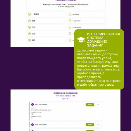
ИНТЕГРИРОВАННАЯ
СИСТЕМА
ДОМАШНИХ
ЗАДАНИЙ
Домашние задания
автоматически доступны
после каждого урока,
чтобы вы быстро изучали
новые слова и грамматику.
Вы можете выполнять их в
удобное время, а
преподаватель —
отслеживает ваш прогресс
и даёт обратную связь.