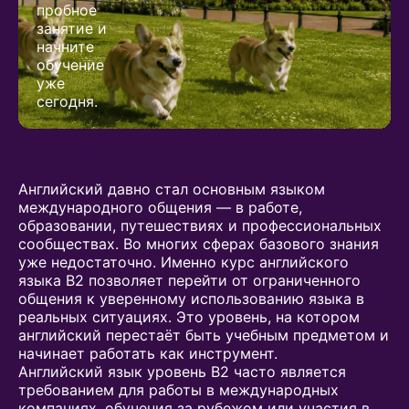
пробное
занятие и
начните
обучение
уже
сегодня.
Английский давно стал основным языком
международного общения — в работе,
образовании, путешествиях и профессиональных
сообществах. Во многих сферах базового знания
уже недостаточно. Именно курс английского
языка B2 позволяет перейти от ограниченного
общения к уверенному использованию языка в
реальных ситуациях. Это уровень, на котором
английский перестаёт быть учебным предметом и
начинает работать как инструмент.
Английский язык уровень B2 часто является
требованием для работы в международных
компаниях, обучения за рубежом или участия в