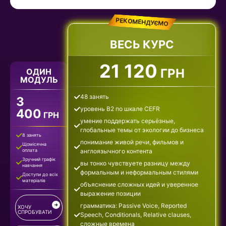
РЕКОМЕНДУЄМО
ВЕСЬ КУРС
21 120
ГРН
ОДИН
МОДУЛЬ
48 занять
3
уровень B2 по шкале CEFR
400
ГРН
умение поддержать серьёзные,
глобальные темы от экологии до бизнеса
8 занять
понимание живой речи, фильмов и
Щомісячна
оплата
англоязычного контента
Зручний графік
вы тонко чувствуете разницу между
навчання
формальным и неформальным стилями
Доступи до всіх
матеріалів
объяснение сложных идей и уверенное
выражение позиции
грамматика: Passive Voice, Reported
ХОЧУ
СПРОБУВАТИ
Speech, Conditionals, Relative clauses,
сложные времена