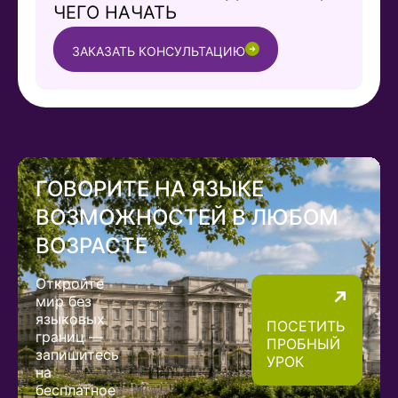
ЧЕГО НАЧАТЬ
ЗАКАЗАТЬ КОНСУЛЬТАЦИЮ
ГОВОРИТЕ НА ЯЗЫКЕ
ВОЗМОЖНОСТЕЙ В ЛЮБОМ
ВОЗРАСТЕ
Откройте
мир без
языковых
ПОСЕТИТЬ
границ —
ПРОБНЫЙ
запишитесь
УРОК
на
бесплатное