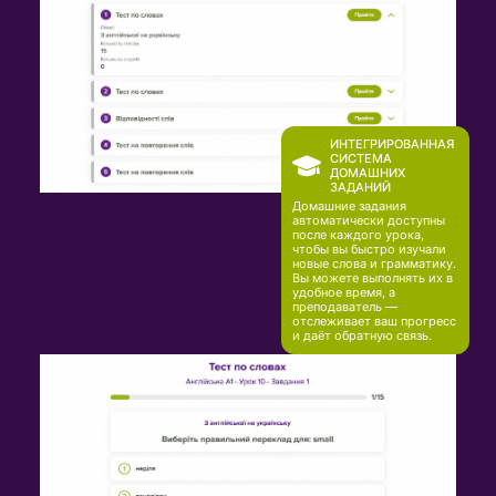
ИНТЕГРИРОВАННАЯ
СИСТЕМА
ДОМАШНИХ
ЗАДАНИЙ
Домашние задания
автоматически доступны
после каждого урока,
чтобы вы быстро изучали
новые слова и грамматику.
Вы можете выполнять их в
удобное время, а
преподаватель —
отслеживает ваш прогресс
и даёт обратную связь.