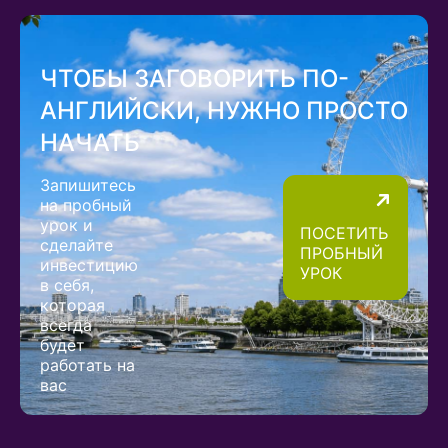
ЧТОБЫ ЗАГОВОРИТЬ ПО-
АНГЛИЙСКИ, НУЖНО ПРОСТО
НАЧАТЬ
Запишитесь
на пробный
урок и
ПОСЕТИТЬ
сделайте
ПРОБНЫЙ
инвестицию
УРОК
в себя,
которая
всегда
будет
работать на
вас