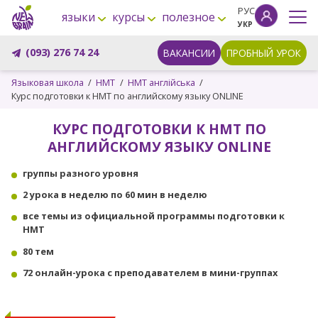
РУС
языки
курсы
полезное
УКР
(093) 276 74 24
ВАКАНСИИ
ПРОБНЫЙ УРОК
Языковая школа
НМТ
НМТ англійська
Курс подготовки к НМТ по английскому языку ONLINE
КУРС ПОДГОТОВКИ К НМТ ПО
АНГЛИЙСКОМУ ЯЗЫКУ ONLINE
группы разного уровня
2 урока в неделю по 60 мин в неделю
все темы из официальной программы подготовки к
НМТ
80 тем
72 онлайн-урока с преподавателем в мини-группах