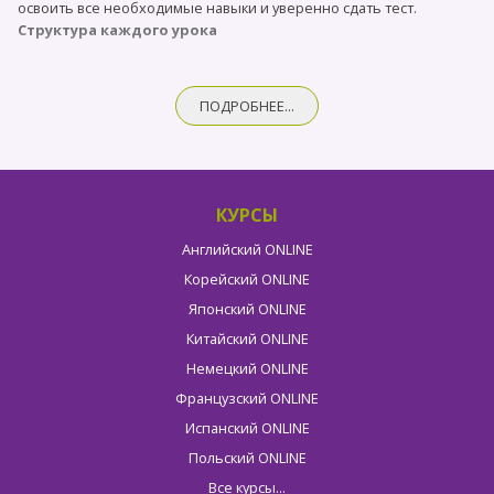
освоить все необходимые навыки и уверенно сдать тест.
Структура каждого урока
Анализ домашнего задания (5 мин)
Орфографический/орфоэпический практикум (5 мин)
ПОДРОБНЕЕ...
Представление новой темы (10 мин)
Анализ типовых заданий УМТ по теме (10 мин)
Практикум (10 мин)
Повторение одной из предыдущих тем (5 мин)
Культура речи/лексика/фразеология (10 мин)
КУРСЫ
Подробнее о курсе и условиях обучения вы можете узнать,
связавшись с нами по телефону +38 (093) 276 74 24 или через наш
Английский ONLINE
официальный чат
в Телеграмме.
Корейский ONLINE
Приглашаем Вас на бесплатный пробный урок по английскому
Японский ONLINE
языку.
Китайский ONLINE
Немецкий ONLINE
Французский ONLINE
Испанский ONLINE
Польский ONLINE
Все курсы...