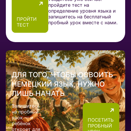
пройдите тест на
определение уровня языка и
запишитесь на бесплатный
ПРОЙТИ
пробный урок вместе с нами.
ТЕСТ
ДЛЯ ТОГО, ЧТОБЫ ОСВОИТЬ
НЕМЕЦКИЙ ЯЗЫК, НУЖНО
ЛИШЬ НАЧАТЬ
Запишитесь
на пробный
урок — и
ПОСЕТИТЬ
ребёнок
ПРОБНЫЙ
откроет для