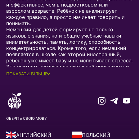
и эффективнее, чем в подростковом или
взрослом возрасте. Ребёнок не анализирует
каждое правило, а просто начинает говорить и
понимать.
Немецкий для детей формирует не только
языковые знания, но и общие учебные навыки:
внимательность, память, логику, способность
концентрироваться. Кроме того, если немецкий
появляется в школе как второй иностранный,
ребёнок уже имеет базу и не испытывает стресса.
Это снимает нагрузку со школьной программы и
добавляет уверенности.
ПОКАЗАТИ БІЛЬШЕ
КУРСЫ НЕМЕЦКОГО ДЛЯ ДЕТЕЙ В
NEW BRAIN: КАК ПОСТРОЕН
ПРОЦЕСС ОБУЧЕНИЯ
В NEW BRAIN мы понимаем, что курсы немецкого
для детей должны быть не только полезными, но
ОБЕРІТЬ СВОЮ МОВУ
и понятными для ребёнка. Поэтому обучение
строится постепенно, с учётом возраста, уровня
и темпа усвоения материала.
АНГЛИЙСКИЙ
ПОЛЬСКИЙ