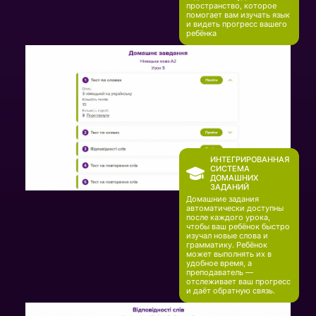
пространство, которое
помогает вам изучать язык
и видеть прогресс вашего
ребёнка
ИНТЕГРИРОВАННАЯ
СИСТЕМА
ДОМАШНИХ
ЗАДАНИЙ
Домашние задания
автоматически доступны
после каждого урока,
чтобы ваш ребёнок быстро
изучал новые слова и
грамматику. Ребёнок
может выполнять их в
удобное время, а
преподаватель —
отслеживает ваш прогресс
и даёт обратную связь.