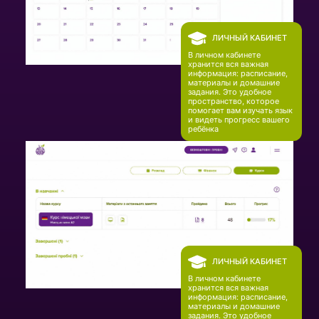
ЛИЧНЫЙ КАБИНЕТ
В личном кабинете
хранится вся важная
информация: расписание,
материалы и домашние
задания. Это удобное
пространство, которое
помогает вам изучать язык
и видеть прогресс вашего
ребёнка
ЛИЧНЫЙ КАБИНЕТ
В личном кабинете
хранится вся важная
информация: расписание,
материалы и домашние
задания. Это удобное