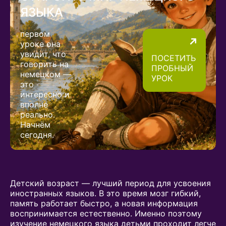
ЯЗЫКА
первом
уроке она
увидит, что
ПОСЕТИТЬ
говорить на
ПРОБНЫЙ
немецком —
УРОК
это
интересно и
вполне
реально.
Начнём
сегодня.
Детский возраст — лучший период для усвоения
иностранных языков. В это время мозг гибкий,
память работает быстро, а новая информация
воспринимается естественно. Именно поэтому
изучение немецкого языка детьми проходит легче