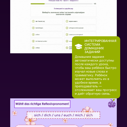
ИНТЕГРИРОВАННАЯ
СИСТЕМА
ДОМАШНИХ
ЗАДАНИЙ
Домашние задания
автоматически доступны
после каждого урока,
чтобы ваш ребёнок быстро
изучал новые слова и
грамматику. Ребёнок
может выполнять их в
удобное время, а
преподаватель —
отслеживает ваш прогресс
и даёт обратную связь.