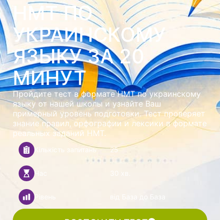
НМТ ПО
УКРАИНСКОМУ
ЯЗЫКУ ЗА 20
МИНУТ
Пройдите тест в формате НМТ по украинскому
языку от нашей школы и узнайте Ваш
примерный уровень подготовки. Тест проверяет
знание правил, орфографии и лексики в формате
реальных заданий НМТ.
Кількість запитань
25
Час
30 хв.
Рівень
від База до База