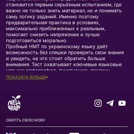
становится первым серьёзным испытанием, где
важно не только знать материал, но и понимать
саму логику заданий. Именно поэтому
предварительная практика в условиях,
максимально приближенных к реальным,
помогает снизить напряжение и лучше
подготовиться морально.
Пробный НМТ по украинскому языку даёт
возможность без спешки проверить свои знания
и увидеть, на что стоит обратить больше
внимания. Тест охватывает ключевые языковые
навыки: орфографию, пунктуацию, лексику,
работу с текстами и логическое мышление.
ПОКАЗАТИ БІЛЬШЕ
Регулярное прохождение таких заданий помогает
упорядочить знания и постепенно обрести
уверенность перед основным экзаменом.
ТЕСТ НМТ ПО УКРАИНСКОМУ
ЯЗЫКУ: ФОРМАТ И СОДЕРЖАНИЕ
ЗАДАНИЙ
ОБЕРІТЬ СВОЮ МОВУ
Платформа NEW BRAIN предлагает тест НМТ по