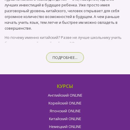
лучших инвестиций в будущее ребенка. Уже просто имея
разговорный уровень китайского, человек открывает для себя
огромное количество возможностей в будущем. А чем раньше
начать учить язык, тем легче и быстрее им можно овладеть в
совершенстве.
Но почему именно китайский? Разве не лучше школьнику учить
более привычный английский язык? Ведь он все еще сохраняет
за собой звание международного и обязательно пригодится как
в работе, так и в повседневной жизни. Мы не будем оспаривать
ПОДРОБНЕЕ...
важность английского, но с каждым годом он все более
переходит из разряда «полезных» навыков в «‎обязательные».
Знанием английского сейчас мало кого удивишь и, чаще всего,
это уже не преимущество при приеме на работу, а одно из
обязательных требований.‎‎
КУРСЫ
Здесь и кроется весь потенциал и перспективность изучения
Английский ONLINE
китайского языка для детей. «Chinese is the new English».
Корейский ONLINE
Зачем школьнику нужны курсы
Японский ONLINE
китайского языка?
Китайский ONLINE
Китай стремительно увеличивает свое влияние во всем мире.
Немецкий ONLINE