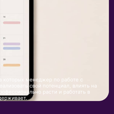
в которых менеджер по работе с
ализовать свой потенциал, влиять на
рофессионально расти и работать в
держивает.