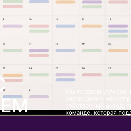
С
Мы создаем условия, 
ИЕМ
расписанием может ре
собственный доход, п
команде, которая под