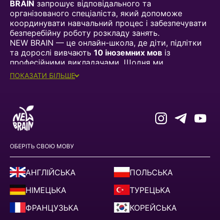
BRAIN
запрошує відповідального та
організованого спеціаліста, який допоможе
координувати навчальний процес і забезпечувати
безперебійну роботу розкладу занять.
NEW BRAIN — це онлайн-школа, де діти, підлітки
та дорослі вивчають
10 іноземних мов
із
професійними викладачами. Щодня ми
організовуємо десятки занять, тому ефективне
ПОКАЗАТИ БІЛЬШЕ
планування розкладу є одним із ключових
процесів нашої роботи.
КОГО МИ ШУКАЄМО
Ми будемо раді бачити у своїй команді як
спеціалістів із досвідом роботи, так і кандидатів
без досвіду, які готові швидко навчатися та
відповідально ставитися до своїх обов'язків.
ОБЕРІТЬ СВОЮ МОВУ
Ця вакансія підійде Вам, якщо Ви:
АНГЛІЙСЬКА
ПОЛЬСЬКА
маєте досвід роботи з розкладом, графіками
або координацією процесів;
НІМЕЦЬКА
ТУРЕЦЬКА
або прагнете освоїти нову професію та готові
ФРАНЦУЗЬКА
КОРЕЙСЬКА
відповідально працювати в довгостроковій