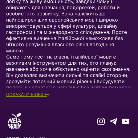
логіку та живу емоційність, завдяки чому її
обирають для навчання, подорожей, роботи й
особистого розвитку. Вона належить до
найпоширеніших європейських мов і широко
використовується у сфері культури, дизайну,
гастрономії та міжнародного спілкування. Проте
ефективне вивчення італійської неможливе без
чіткого розуміння власного рівня володіння
мовою.
Саме тому тест на рівень італійської мови є
важливим інструментом для тих, хто планує
навчання або хоче об’єктивно оцінити свої знання.
Він дозволяє визначити сильні та слабкі сторони,
зрозуміти поточний мовний рівень і вибудувати
подальшу стратегію навчання без зайвих помилок
і втрати часу.
ПОКАЗАТИ БІЛЬШЕ
НАВІЩО ПРОХОДИТИ ТЕСТ НА
РІВЕНЬ ІТАЛІЙСЬКОЇ МОВИ
Перед початком занять або зміною навчальної
програми важливо мати реальне уявлення про
власні знання. Тест на знання італійської мови