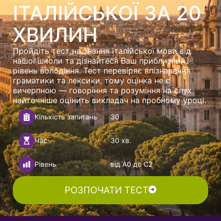
ІТАЛІЙСЬКОЇ ЗА 20
ХВИЛИН
Пройдіть тест на знання італійської мови від
нашої школи та дізнайтеся Ваш приблизний
рівень володіння. Тест перевіряє впізнавання
граматики та лексики, тому оцінка не є
вичерпною — говоріння та розуміння на слух
найточніше оцінить викладач на пробному уроці.
Кількість запитань
30
Час
30 хв.
Рівень
від А0 до C2
РОЗПОЧАТИ ТЕСТ