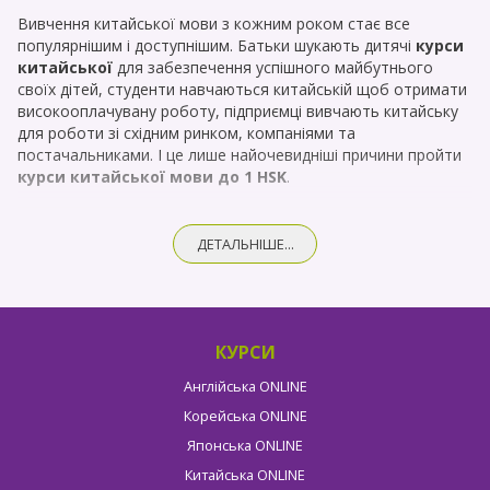
Вивчення китайської мови з кожним роком стає все
популярнішим і доступнішим. Батьки шукають дитячі
курси
китайської
для забезпечення успішного майбутнього
своїх дітей, студенти навчаються китайській щоб отримати
високооплачувану роботу, підприємці вивчають китайську
для роботи зі східним ринком, компаніями та
постачальниками. І це лише найочевидніші причини пройти
курси китайської мови до 1 HSK
.
Хочете розвіяти всі страхи перед вивченням китайської
мови або ознайомитися ближче з нашими курсами
ДЕТАЛЬНІШЕ...
китайської? Запрошуємо Вас на
БЕЗКОШТОВНИЙ пробний
урок
. Зареєструватися можна за цим посиланням або
безпосередньо зв'язавшись з нами.
План уроків під час навчання:
КУРСИ
Кожен урок проходить по красивих, цікавих презентаціях
Англійська ONLINE
згідно міжнародних вимог!
Корейська ONLINE
1. Привітання китайською - 5-10 хв
2. Повторення попереднього матеріалу - 10 хв
Японська ONLINE
3. Нові слова - 10 хв
Китайська ONLINE
4. Нові конструкції / граматики - 10 хв