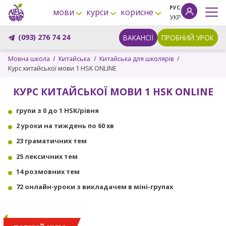
РУС
мови
курси
корисне
УКР
(093) 276 74 24
ВАКАНСІЇ
ПРОБНИЙ УРОК
Мовна школа
Китайська
Китайська для школярів
Курс китайської мови 1 HSK ONLINE
КУРС КИТАЙСЬКОЇ МОВИ 1 HSK ONLINE
групи з 0 до 1 HSK/рівня
2 уроки на тиждень по 60 хв
23 граматичних тем
25 лексичних тем
14 розмовних тем
72 онлайн-уроки з викладачем в міні-групах