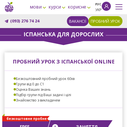
РУС
мови
курси
корисне
УКР
(093) 276 74 24
ВАКАНСІЇ
ПРОБНИЙ УРОК
ІСПАНСЬКА ДЛЯ ДОРОСЛИХ
ПРОБНИЙ УРОК З ІСПАНСЬКОЇ ONLINE
Безкоштовний пробний урок 60хв
Групи від 0 до С1
Оцінка Ваших знань
Підбір групи під Ваші задачі і цілі
Знайомство з викладачем
безкоштовне пробне
FREE
ЗАНЯТТЯ
1