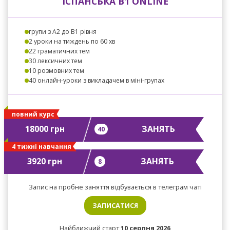
ІСПАНСЬКА B1 ONLINE
групи з A2 до B1 рівня
2 уроки на тиждень по 60 хв
22 граматичних тем
30 лексичних тем
10 розмовних тем
40 онлайн-уроки з викладачем в міні-групах
повний курс
18000 грн
ЗАНЯТЬ
40
4 тижні навчання
3920 грн
ЗАНЯТЬ
8
Запис на пробне заняття відбувається в телеграм чаті
ЗАПИСАТИСЯ
Найближчий старт
10 серпня 2026