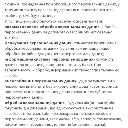
людини і громадянина при обробці його персональних даних, у
тому числі захисту прав на недоторканість приватного життя,
особисту і сімейну таємницю.
У Політиці використовуються наступні основні поняття:
автоматизована обробка персональних даних
- обробка
персональних даних за допомогою засобів обчислювальної
техніки;
блокування персональних даних
- тимчасове припинення
обробки персональних даних (за винятком випадків, якщо
обробка потрібна для уточнення персональних даних);
інформаційна система персональних даних
- сукупність
даних персональних даних, що містяться у базах, і що
забезпечують їх обробку інформаційних технологій і технічних
засобів;
знеособлення персональних даних
- дії, в результаті яких
неможливо визначити без використання додаткової інформації
приналежність персональних даних конкретному суб'єктові
персональних даних;
обробка персональних даних
- будь-яка дія (операція) або
сукупність дій (операцій), що здійснюються з використанням
засобів автоматизації або без використання таких засобів з
персональними даними, включаючи збір, запис, систематизацію,
накопичення, зберігання, уточнення (оновлення, зміна),