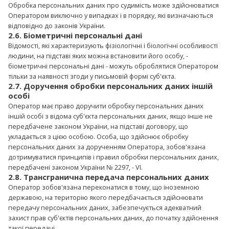
Обробка персональних даних про судимість може здійснюватися
Оператором виключно у випадках і в порядку, які визначаються
відповідно до законів України.
2.6. Біометричні персональні дані
Відомості, які характеризують фізіологічні і біологічні особливості
людини, на підставі яких можна встановити його особу, -
Завантаження таймера...
біометричні персональні дані - можуть оброблятися Оператором
тільки за наявності згоди у письмовій формі суб'єкта.
Встигніть записатися
2.7. Доручення обробки персональних даних іншій
особі
Оператор має право доручити обробку персональних даних
іншій особі з відома суб'єкта персональних даних, якщо інше не
передбачене законом України, на підставі договору, що
укладається з цією особою. Особа, що здійснює обробку
персональних даних за дорученням Оператора, зобов'язана
дотримуватися принципів і правил обробки персональних даних,
передбачені законом України № 2297, - VI.
2.8. Трансгранична передача персональних даних
Оператор зобов'язана переконатися в тому, що іноземною
державою, на територію якого передбачається здійснювати
передачу персональних даних, забезпечується адекватний
захист прав суб'єктів персональних даних, до початку здійснення
такої передачі.