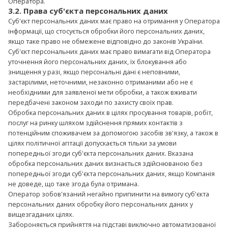
Оператора.
3.2. Права суб'єкта персональних даних
Суб'єкт персональних даних має право на отримання у Оператора
інформації, що стосується обробки його персональних даних,
якщо таке право не обмежене відповідно до законів України.
Суб'єкт персональних даних має право вимагати від Оператора
уточнення його персональних даних, їх блокування або
знищення у разі, якщо персональні дані є неповними,
застарілими, неточними, незаконно отриманими або не є
необхідними для заявленої мети обробки, а також вживати
передбачені законом заходи по захисту своїх прав.
Обробка персональних даних в цілях просування товарів, робіт,
послуг на ринку шляхом здійснення прямих контактів з
потенційним споживачем за допомогою засобів зв'язку, а також в
цілях політичної агітації допускається тільки за умови
попередньої згоди суб'єкта персональних даних. Вказана
обробка персональних даних визнається здійснюваною без
попередньої згоди суб'єкта персональних даних, якщо Компанія
не доведе, що таке згода була отримана.
Оператор зобов'язаний негайно припинити на вимогу суб'єкта
персональних даних обробку його персональних даних у
вищезгаданих цілях.
Забороняється прийняття на підставі виключно автоматизованої