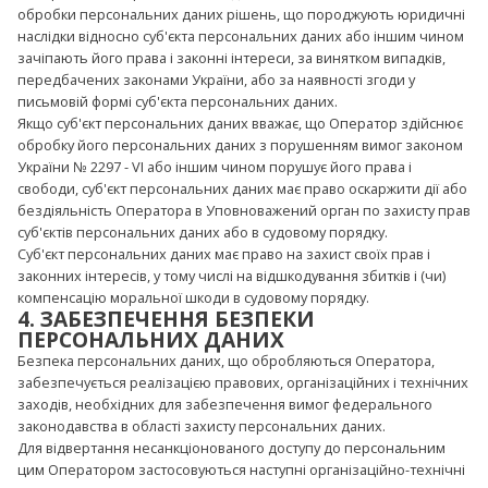
обробки персональних даних рішень, що породжують юридичні
наслідки відносно суб'єкта персональних даних або іншим чином
зачіпають його права і законні інтереси, за винятком випадків,
передбачених законами України, або за наявності згоди у
письмовій формі суб'єкта персональних даних.
Якщо суб'єкт персональних даних вважає, що Оператор здійснює
обробку його персональних даних з порушенням вимог законом
України № 2297 - VI або іншим чином порушує його права і
свободи, суб'єкт персональних даних має право оскаржити дії або
бездіяльність Оператора в Уповноважений орган по захисту прав
суб'єктів персональних даних або в судовому порядку.
Суб'єкт персональних даних має право на захист своїх прав і
законних інтересів, у тому числі на відшкодування збитків і (чи)
компенсацію моральної шкоди в судовому порядку.
4. ЗАБЕЗПЕЧЕННЯ БЕЗПЕКИ
ПЕРСОНАЛЬНИХ ДАНИХ
Безпека персональних даних, що обробляються Оператора,
забезпечується реалізацією правових, організаційних і технічних
заходів, необхідних для забезпечення вимог федерального
законодавства в області захисту персональних даних.
Для відвертання несанкціонованого доступу до персональним
цим Оператором застосовуються наступні організаційно-технічні