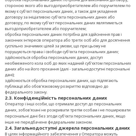
стороною якого або выгодоприобретателем або поручителем по
якому є суб'єкт персональних даних, а також для укладення
договору за ініціативою суб'єкта персональних даних або
договору, по якому суб'єкт персональних даних являтиметься
выгодоприобретателем або поручителем;
обробка персональних даних потрібна для здійснення прав і
законних інтересів оператора або третіх осіб або для досягнення
суспільно значимих цілей за умови, що при цьому не
порушуються права і свободи суб'єкта персональних даних;
здійснюється обробка персональних даних, доступ
необмеженого кола осіб до яких наданий суб'єктом персональних
даних або на його прохання (далі - загальнодоступні персональні
дані);
здійснюється обробка персональних даних, що підлягають
публікації або обов'язковому розкриттю відповідно до
федерального закону.
2.3. Конфіденційність персональних даних
Оператор і інші особи, що отримали доступ до персональних
даних, зобов'язані не розкривати третім особам і не поширювати
персональні дані без згоди суб'єкта персональних даних, якщо
інше не передбачене федеральним законом.
2.4. Загальнодоступні джерела персональних даних
В цілях інформаційного забезпечення у Оператора можуть