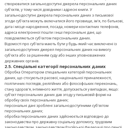
створюватися загальнодоступні джерела персональних даних
суб'єктів, у тому числі довідники і адресні книги. У
загальнодоступні джерела персональних даних з письмової
згоди суб'єкта можуть включатися його прізвище, ім'я, по батькові,
дата і місце народження, посада, номери контактних телефонів,
адреса електронної пошти і інші персональні дані, що
повідомляються суб'єктом персональних даних.
Відомості про суб'єкта мають бути у будь-який час виключені із
загальнодоступних джерел персональних даних на вимогу
суб'єкта або за рішенням суду або інших уповноважених
державних органів.
2.5. Спеціальні категорії персональних даних
Обробка Оператором спеціальних категорій персональних
даних, що стосуються расової, національної приналежності,
політичних поглядів, релігійних або філософських переконань,
стану здоров'я, інтимного життя, допускається у випадках, якщо:
суб'єкт персональних даних дав згоду у письмовій формі на
обробку своїх персональних даних;
персональні дані зроблені загальнодоступними суб'єктом
персональних даних;
обробка персональних даних здійснюється відповідно до
законодавства про державну соціальну допомогу, трудовим
законодавством, законодавством Російської Федерації про пенсії