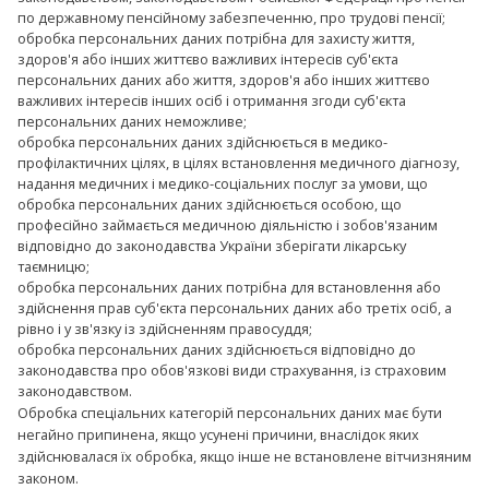
по державному пенсійному забезпеченню, про трудові пенсії;
обробка персональних даних потрібна для захисту життя,
здоров'я або інших життєво важливих інтересів суб'єкта
персональних даних або життя, здоров'я або інших життєво
важливих інтересів інших осіб і отримання згоди суб'єкта
персональних даних неможливе;
обробка персональних даних здійснюється в медико-
профілактичних цілях, в цілях встановлення медичного діагнозу,
надання медичних і медико-соціальних послуг за умови, що
обробка персональних даних здійснюється особою, що
професійно займається медичною діяльністю і зобов'язаним
відповідно до законодавства України зберігати лікарську
таємницю;
обробка персональних даних потрібна для встановлення або
здійснення прав суб'єкта персональних даних або третіх осіб, а
рівно і у зв'язку із здійсненням правосуддя;
обробка персональних даних здійснюється відповідно до
законодавства про обов'язкові види страхування, із страховим
законодавством.
Обробка спеціальних категорій персональних даних має бути
негайно припинена, якщо усунені причини, внаслідок яких
здійснювалася їх обробка, якщо інше не встановлене вітчизняним
законом.