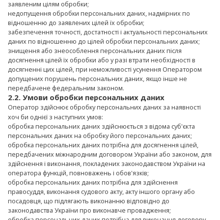
заявленим цілям обробки;
недопущення обробки персональних даних, надмірних по
відношенню до заявлених цілей їх обробки;
забезпечення точності, достатності і актуальності персональних
даних по відношенню до цілей обробки персональних даних;
знищення або знеособлення персональних даних після
досягнення цілей їх обробки або у разі втрати необхідності в
досягненні цих цілей, при неможливості усунення Оператором
допущених порушень персональних даних, якщо інше не
передбачене федеральним законом.
2.2. Умови обробки персональних даних
Оператор здійснює обробку персональних даних за наявності
хоч би однієї з наступних умов:
обробка персональних даних здійснюється з відома суб'єкта
персональних даних на обробку його персональних даних;
обробка персональних даних потрібна для досягнення цілей,
передбачених міжнародним договором України або законом, для
здійснення і виконання, покладених законодавством України на
оператора функцій, повноважень і обов'язків;
обробка персональних даних потрібна для здійснення
правосуддя, виконання судового акту, акту іншого органу або
посадовця, що підлягають виконанню відповідно до
законодавства України про виконавче провадження;
обробка персональних даних потрібна для виконання договору,