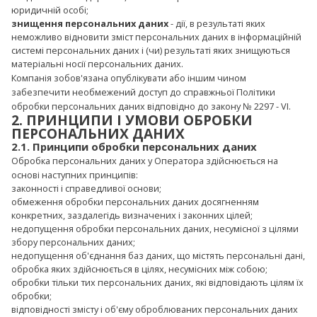
юридичній особі;
знищення персональних даних
- дії, в результаті яких
неможливо відновити зміст персональних даних в інформаційній
системі персональних даних і (чи) результаті яких знищуються
матеріальні носії персональних даних.
Компанія зобов'язана опублікувати або іншим чином
забезпечити необмежений доступ до справжньої Політики
обробки персональних даних відповідно до закону № 2297 - VI.
2. ПРИНЦИПИ І УМОВИ ОБРОБКИ
ПЕРСОНАЛЬНИХ ДАНИХ
2.1. Принципи обробки персональних даних
Обробка персональних даних у Оператора здійснюється на
основі наступних принципів:
законності і справедливої основи;
обмеження обробки персональних даних досягненням
конкретних, заздалегідь визначених і законних цілей;
недопущення обробки персональних даних, несумісної з цілями
збору персональних даних;
недопущення об'єднання баз даних, що містять персональні дані,
обробка яких здійснюється в цілях, несумісних між собою;
обробки тільки тих персональних даних, які відповідають цілям їх
обробки;
відповідності змісту і об'єму оброблюваних персональних даних