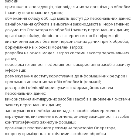
заходи:
призначення посадовців, відповідальних за організацію обробки
і захисту персональних даних;
обмеження складу осіб, що мають доступ до персональних даних;
ознайомлення суб'єктів з вимогами законодавства і нормативних
документів Оператора по обробці і захисту персональних даних;
організація обліку, зберігання і звернення носіїв інформації;
визначення загроз безпеки персональних даних при їх обробці,
формування на їх основі моделей загроз;
розробка на основі моделі загроз системи захисту персональних
даних;
перевірка готовності і ефективності використання засобів захисту
інформації;
розмежування доступу користувачів до інформаційних ресурсів і
програмно-апаратних засобів обробки інформації;
реєстрація і облік дій користувачів інформаційних систем
персональних даних;
використання антивірусних засобів і засобів відновлення системи
захисту персональних даних;
застосування в необхідних випадках засобів міжмережевого
екранування, виявлення вторгнень, аналізу захищеності і засобів
криптографічного захисту інформації;
організація пропускного режиму на територію Оператора,
охорону приміщень з технічними засобами обробки