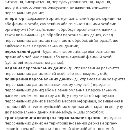
витягання, використання, передачу (поширення, надання,
доступ), знеособлення, блокування, видалення, знищення
персональних даних;
оператор
- державний орган, муніципальний орган, юридична
або фізична особа, самостійно або спільно з іншими особами
організуючі і (чи) здійснюючі обробку персональних даних, а
також визначальні цілі обробки персональних даних, склад
персональних даних, що підлягають обробці, дії (операції), що
здійснюються з персональними даними;
персональні дані
- будь-яка інформація, що відноситься до
прямо або побічно певній або визначуваній фізичній особі
(суб'єктові персональних даних);
надання персональних даних
- дії, спрямовані на розкриття
персональних даних певній особі або певному колу осіб;
поширення персональних даних
- дії, спрямовані на розкриття
персональних даних невизначеному колу осіб (передача
персональних даних) або на ознайомлення з персональними
даними необмеженого круга осіб, у тому числі обнародування
персональних даних в засобах масової інформації, розміщення в
інформаційно-телекомунікаційних мережах або надання доступу
до персональних даних яким-небудь іншим способом;
трансгранична передача персональних даних
- передача
персональних даних на територію іноземної держави органу
влади іноземної держави, іноземній фізичній або іноземній